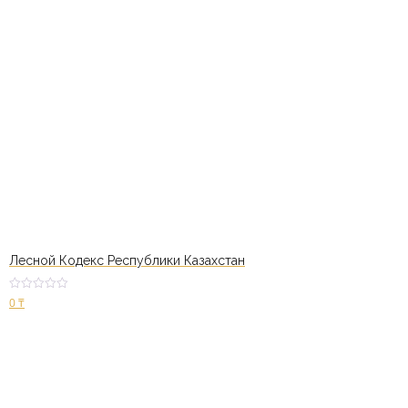
Лесной Кодекс Республики Казахстан
Оценк
0
₸
а
2.52
из 5
В корзину