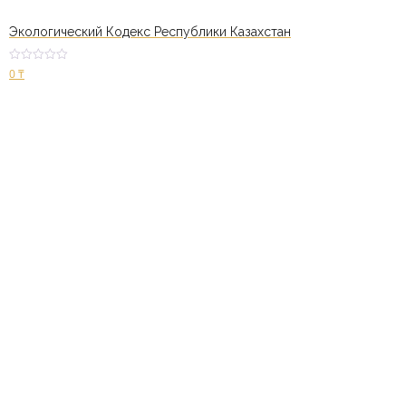
Экологический Кодекс Республики Казахстан
Оценк
0
₸
а
2.51
из 5
В корзину