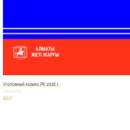
Уголовный кодекс РК 2016 г.
Оценк
300
₸
а
2.53
из 5
В корзину