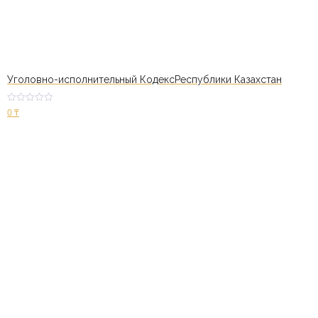
Уголовно-исполнительный КодексРеспублики Казахстан
Оценк
0
₸
а
2.60
из 5
В корзину