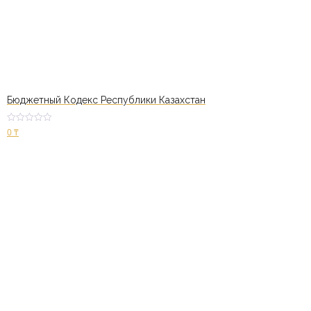
Бюджетный Кодекс Республики Казахстан
Оценк
0
₸
а
2.49
из 5
В корзину