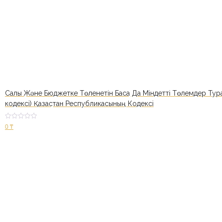
Салық Және Бюджетке Төленетін Басқа Да Міндетті Төлемдер Тура
кодексі) Қазақстан Республикасының Кодексі
Оценк
0
₸
а
2.57
из 5
В корзину