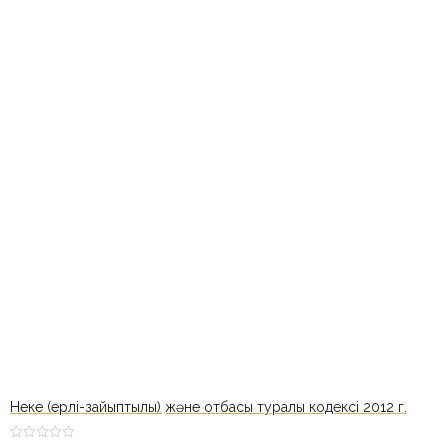
Неке (ерлі-зайыптылық) және отбасы туралы кодексі 2012 г.