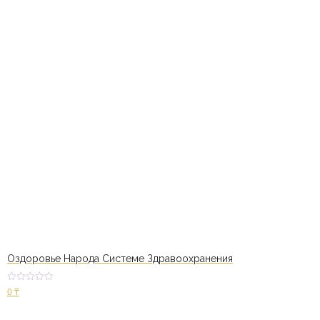
Оздоровье Народа Системе Здравоохранения
Оценк
0
₸
а
2.49
из 5