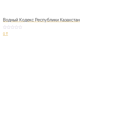
Водный Кодекс Республики Казахстан
Оценк
0
₸
а
2.84
из 5
В корзину