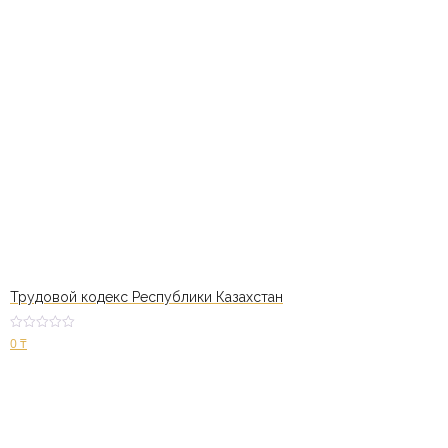
Трудовой кодекс Республики Казахстан
Оценк
0
₸
а
2.50
из 5
В корзину