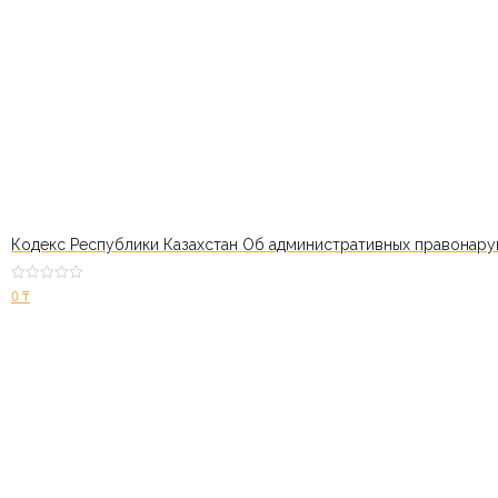
Кодекс Республики Казахстан Об административных правонар
Оценк
0
₸
а
2.48
из 5
В корзину