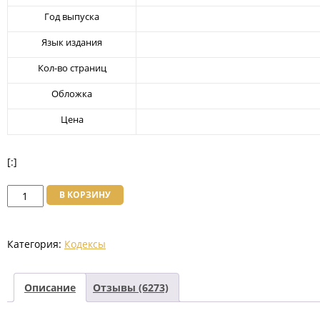
Год выпуска
Язык издания
Кол-во страниц
Обложка
Цена
[:]
Количество
В КОРЗИНУ
товара
Оздоровье
Категория:
Кодексы
Народа
Системе
Здравоохранения
Описание
Отзывы (6273)