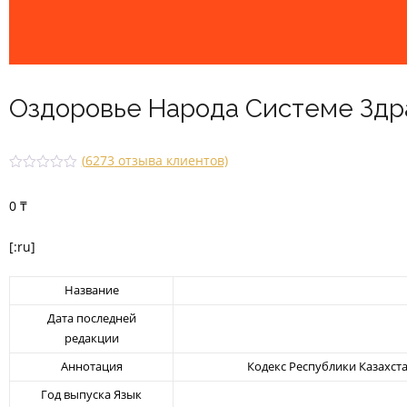
Оздоровье Народа Системе Здр
(
6273
отзыва клиентов)
Рейти
6051
нг
0
₸
2.49
из 5
на
основ
[:ru]
е
опрос
а
Название
польз
овате
Дата последней
ля
редакции
Аннотация
Кодекс Республики Казахст
Год выпуска Язык