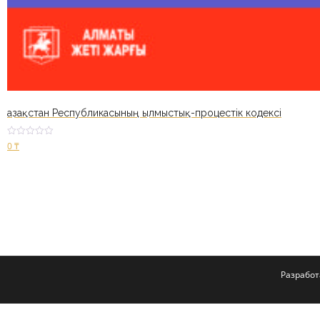
Қазақстан Республикасының Қылмыстық-процестік кодексі
Оценк
0
₸
а
2.52
из 5
В корзину
Разрабо