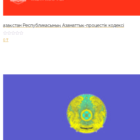
Қазақстан Республикасының Азаматтық-процестік кодексі
Оценк
0
₸
а
2.63
из 5
В корзину