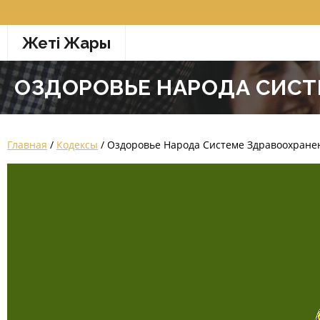
Перейти
к
Жетi Жарғы
содержимому
ОЗДОРОВЬЕ НАРОДА СИСТ
Главная
/
Кодексы
/ Оздоровье Народа Системе Здравоохране