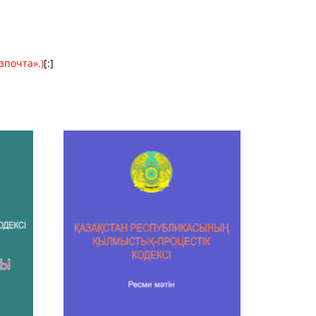
зпочта».)
[:]