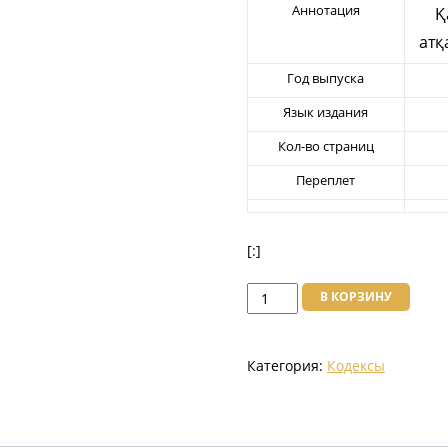
Аннотация
Қ
атқ
Год выпуска
Язык издания
Кол-во страниц
Переплет
[:]
Количество
В КОРЗИНУ
товара
Қазақстан
Категория:
Кодексы
Республикасының
Қылмыстық-
атқару
Кодексi