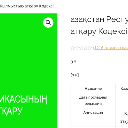
 Қылмыстық-атқару Кодексi
Қазақстан Рес
атқару Кодексi
(
1216
отзывов кл
Рейти
1216
нг
0
₸
2.52
из 5
на
основ
[:ru]
е
опрос
а
Название
Қаз
польз
овате
Дата последней
лей
редакции
Аннотация
Қ
атқ