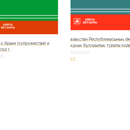
Қазақстан Республикасының Әк
 о браке (супружестве) и
құқық бұзушылық туралы коде
012 г.
Оценк
0
₸
а
2.52
из 5
В корзину
ину