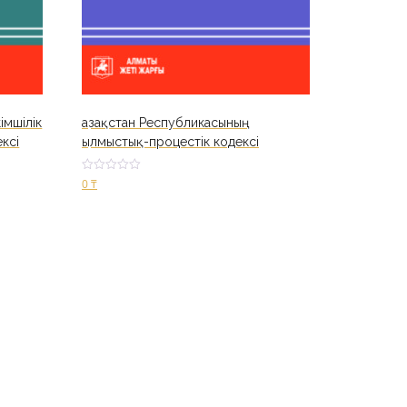
імшілік
Қазақстан Республикасының
ксі
Қылмыстық-процестік кодексі
Оценк
0
₸
а
2.52
из 5
В корзину