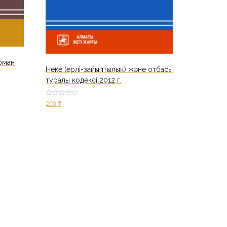
рман
Неке (ерлі-зайыптылық) және отбасы
туралы кодексі 2012 г.
Оценка
200
₸
2.88
из 5
В корзину