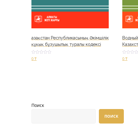
Қазақстан Республикасының Әкімшілік
Водный
құқық бұзушылық туралы кодексі
Казахс
Оценк
Оценк
0
₸
0
₸
а
а
2.52
2.84
из 5
из 5
В корзину
В корз
Поиск
ПОИСК