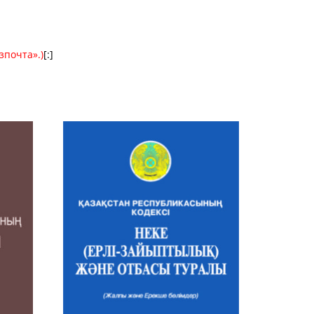
зпочта».)
[:]