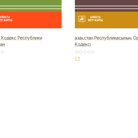
 Кодекс Республики
Қазақстан Республикасының О
тан
Кодексі
Оценк
0
₸
а
2.52
из 5
ину
В корзину