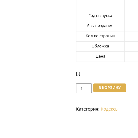
Год выпуска
Язык издания
Кол-во страниц
Обложка
Цена
[:]
Количество
В КОРЗИНУ
товара
Экологический
Категория:
Кодексы
Кодекс
Республики
Казахстан