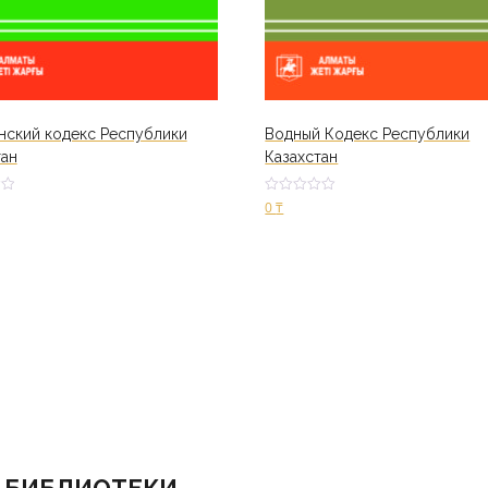
нский кодекс Республики
Водный Кодекс Республики
тан
Казахстан
Оценк
0
₸
а
2.84
из 5
ину
В корзину