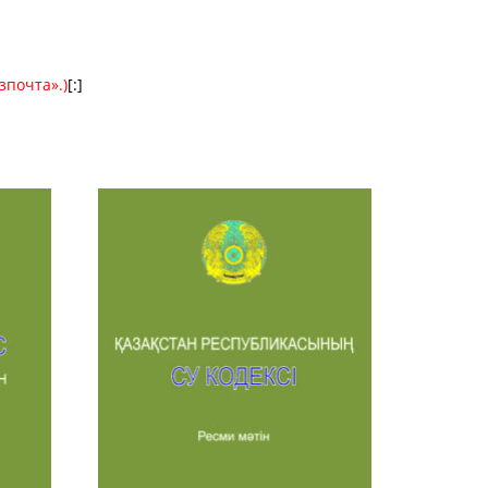
зпочта».)
[:]