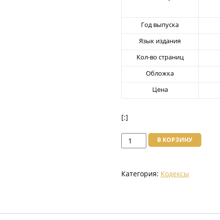
Год выпуска
Язык издания
Кол-во страниц
Обложка
Цена
[:]
Количество
В КОРЗИНУ
товара
Земельный
Категория:
Кодексы
Кодекс
Республики
Казахстан