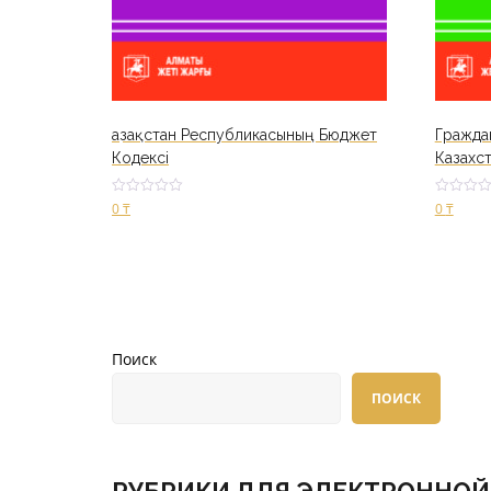
Қазақстан Республикасының Бюджет
Гражда
Кодексі
Казахс
Оценк
Оценка
0
₸
0
₸
а
2.88
2.58
из 5
из 5
В корзину
В корз
Поиск
ПОИСК