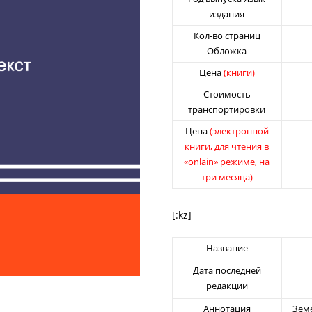
издания
Кол-во страниц
Обложка
Цена
(книги)
Стоимость
транспортировки
Цена
(электронной
книги, для чтения в
«onlain» режиме, на
три месяца)
[:kz]
Название
Дата последней
редакции
Аннотация
Зем