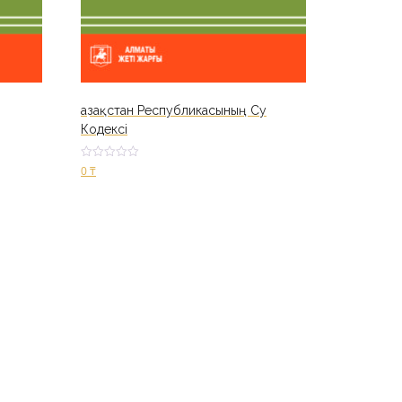
Қазақстан Республикасының Су
Кодексі
Оценк
0
₸
а
2.58
из 5
В корзину