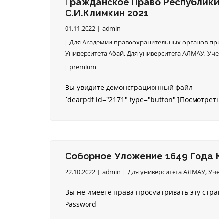
Гражданское Право Республики
С.И.Климкин 2021
01.11.2022
admin
Для Академии правоохранительных органов при
Университета Абай
,
Для университета АЛМАУ
,
Уче
premium
Вы увидите демонстрационный файл
[dearpdf id="2171" type="button" ]Посмотрет
Соборное Уложение 1649 Года 
22.10.2022
admin
Для университета АЛМАУ
,
Уче
Вы не имеете права просматривать эту стр
Password