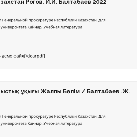
захстан Рогов. И.И. Балтабаев 2022
 Генеральной прокуратуре Республики Казахстан
,
Для
 университета Кайнар
,
Учебная литература
ь демо файл[/dearpdf]
ыстық Құқығы Жалпы Бөлім / Балтабаев Қ.Ж.
 Генеральной прокуратуре Республики Казахстан
,
Для
 университета Кайнар
,
Учебная литература