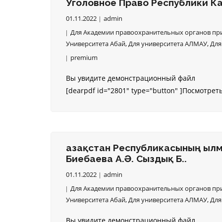
Уголовное Право Республики Ка
01.11.2022
admin
Для Академии правоохранительных органов при
Университета Абай
,
Для университета АЛМАУ
,
Для
premium
Вы увидите демонстрационный файл
[dearpdf id="2801" type="button" ]Посмотрет
Қазақстан Республикасының Қылм
Биебаева А.Ә. Сыздық Б.Қ.
01.11.2022
admin
Для Академии правоохранительных органов при
Университета Абай
,
Для университета АЛМАУ
,
Для
Вы увидите демонстрационный файл