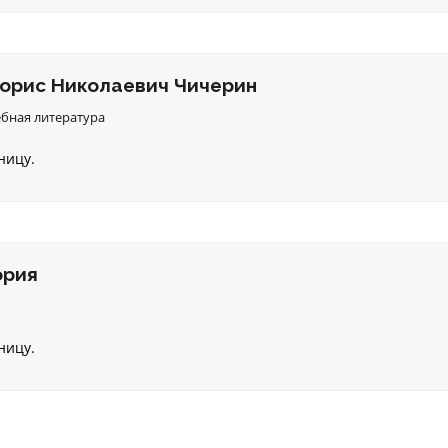
Борис Николаевич Чичерин
бная литература
ницу.
ория
ницу.