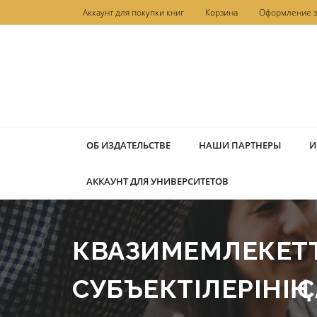
Перейти
Аккаунт для покупки книг
Корзина
Оформление з
к
содержимому
ОБ ИЗДАТЕЛЬСТВЕ
НАШИ ПАРТНЕРЫ
И
АККАУНТ ДЛЯ УНИВЕРСИТЕТОВ
КВАЗИМЕМЛЕКЕТТ
СУБЪЕКТІЛЕРІНІҢ