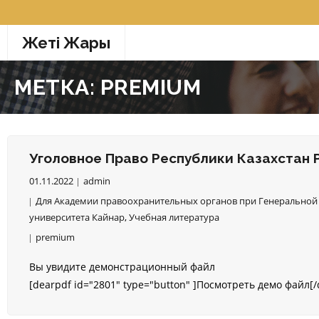
Перейти
к
Жетi Жарғы
содержимому
МЕТКА:
PREMIUM
Уголовное Право Республики Казахстан Р
01.11.2022
admin
Для Академии правоохранительных органов при Генеральной 
университета Кайнар
,
Учебная литература
premium
Вы увидите демонстрационный файл
[dearpdf id="2801" type="button" ]Посмотреть демо файл[/