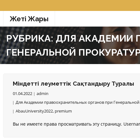
Перейти
к
Жетi Жарғы
содержимому
РУБРИКА:
ДЛЯ АКАДЕМИИ 
ГЕНЕРАЛЬНОЙ ПРОКУРАТУР
Міндетті Әлеуметтік Сақтандыру Туралы
01.04.2022
admin
Для Академии правоохранительных органов при Генеральной 
AbauUniversity2022
,
premium
Вы не имеете права просматривать эту страницу. Usern