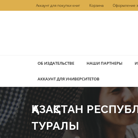
Перейти
Аккаунт для покупки книг
Корзина
Оформление з
к
содержимому
ОБ ИЗДАТЕЛЬСТВЕ
НАШИ ПАРТНЕРЫ
И
АККАУНТ ДЛЯ УНИВЕРСИТЕТОВ
ҚАЗАҚСТАН РЕСПУ
ТУРАЛЫ