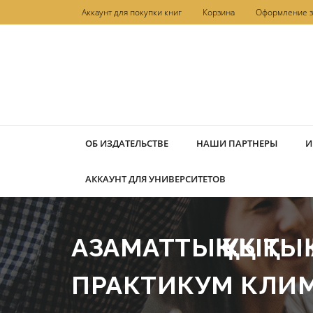
Перейти
Аккаунт для покупки книг
Корзина
Оформление з
к
содержимому
ОБ ИЗДАТЕЛЬСТВЕ
НАШИ ПАРТНЕРЫ
И
АККАУНТ ДЛЯ УНИВЕРСИТЕТОВ
АЗАМАТТЫҚ ҚҰҚЫҚТ
ПРАКТИКУМ КЛИМ