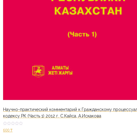
Научно-практический комментарий к Гражданскому процессуа
кодексу РК (Часть 1) 2012 г. С.Кайса, А.Искакова
Оценк
600
₸
а
2.53