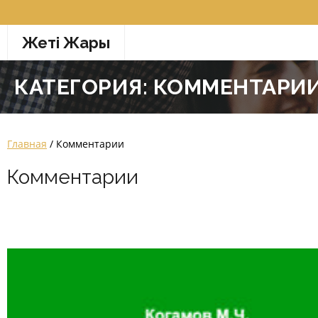
Перейти
к
Жетi Жарғы
содержимому
КАТЕГОРИЯ:
КОММЕНТАРИ
Главная
/ Комментарии
Комментарии