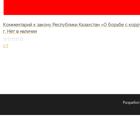
Комментарий к закону Республики Казахстан «О борьбе с корр
г. Нет в наличии
Оценк
0
₸
а
2.49
из 5
В корзину
Разрабо