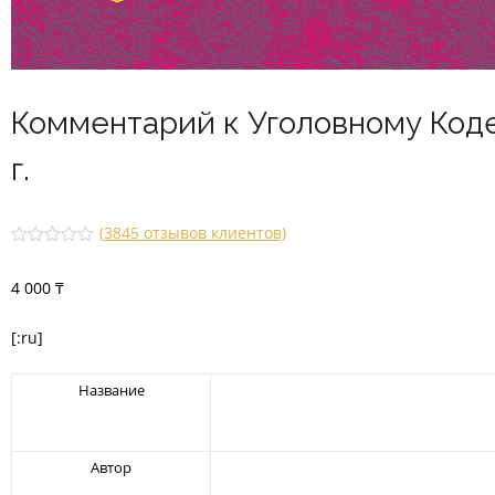
Комментарий к Уголовному Коде
г.
(
3845
отзывов клиентов)
Рейти
2848
нг
4 000
₸
2.52
из 5
на
основ
[:ru]
е
опрос
а
Название
польз
овате
лей
Автор