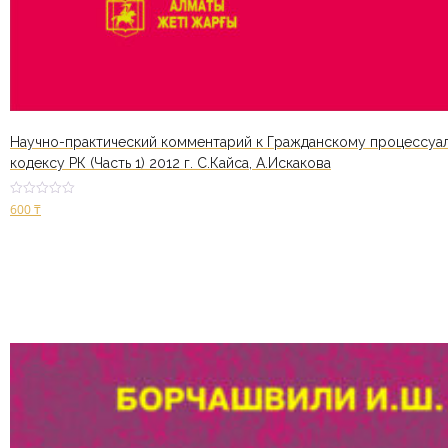
Научно-практический комментарий к Гражданскому процессуа
кодексу РК (Часть 1) 2012 г. С.Кайса, А.Искакова
Оценк
600
₸
а
2.53
из 5
В корзину