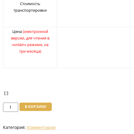
Стоимость
транспортировки
Цена
(электронной
версии, для чтения в
«onlain» режиме, на
три месяца)
[:]
Количество
В КОРЗИНУ
товара
Комментарий
Категория:
Комментарии
к