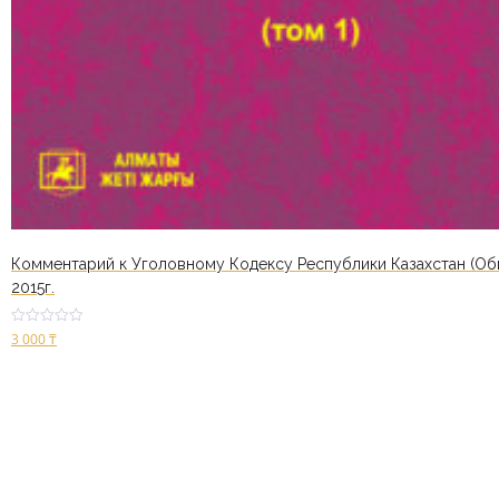
Комментарий к Уголовному Кодексу Республики Казахстан (Общ
2015г.
Оценк
3 000
₸
а
2.50
из 5
В корзину