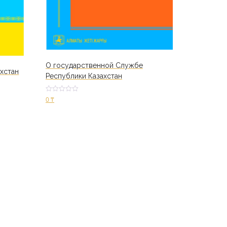
О государственной Cлужбе
хстан
Республики Казахстан
Оценк
0
₸
а
2.48
из 5
В корзину