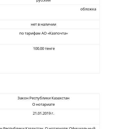
русский
42 обложка
нет в наличии
по тарифам АО «Казпочта»
100.00 тенге
Закон Республики Казахстан
О нотариате
21.01.2019 г.
н Республики Казахстан. О нотариате: Официальный