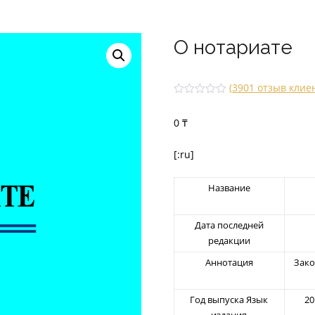
О нотариате
(
3901
отзыв клие
Рейтин
347
г
3.09
0
₸
из 5
на
основе
опроса
[:ru]
пользо
вателей
Название
Дата последней
редакции
Аннотация
Зако
Год выпуска Язык