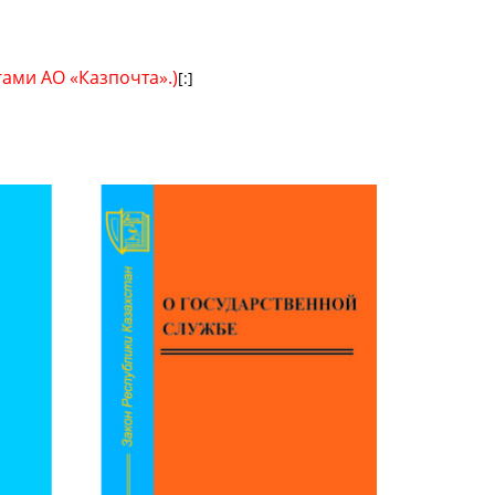
гами АО «Казпочта».)
[:]