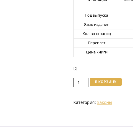
Год выпуска
Язык издания
Кол-во страниц
Переплет
Цена книги
[:]
Количество
В КОРЗИНУ
товара
О
Категория:
Законы
нотариате