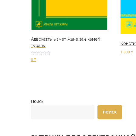
Адвокаттық қызмет және заң көмегі
Консти
туралы
1 800
₸
Оценк
0
₸
а
В корз
2.48
из 5
В корзину
Поиск
ПОИСК