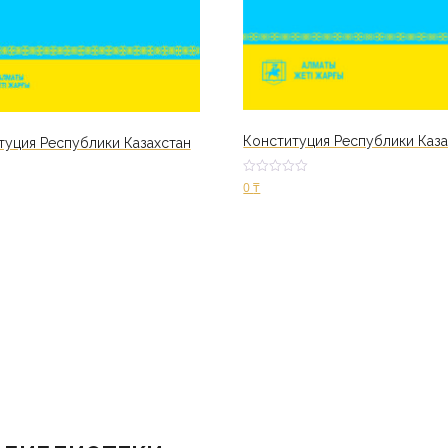
Конституция Республики Каза
туция Республики Казахстан
Оцен
0
₸
ка
2.31
ину
из 5
В корзину