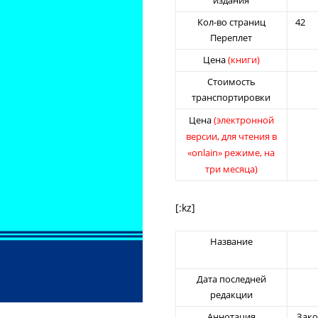
издания
Кол-во страниц
Переплет
Цена
(книги)
Стоимость
транспортировки
(электронной
Цена
версии, для чтения в
«onlain» режиме, на
три месяца)
[:kz]
Название
Дата последней
редакции
Аннотация
Зако