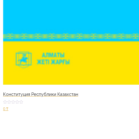
Конституция Республики Казахстан
Оцен
0
₸
ка
2.31
из 5
В корзину