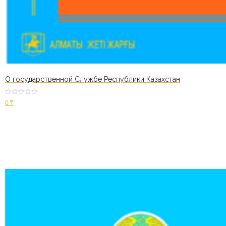
О государственной Cлужбе Республики Казахстан
Оценк
0
₸
а
2.48
из 5
В корзину