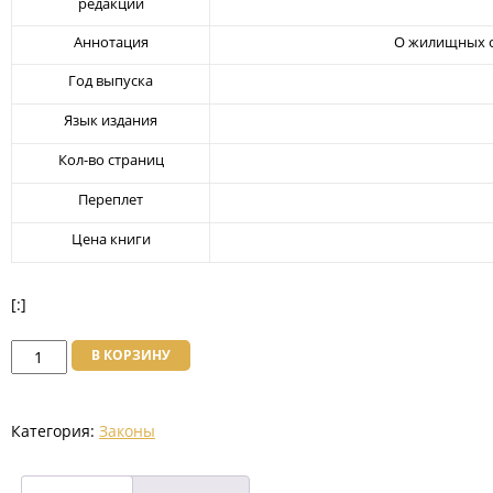
редакции
Аннотация
О жилищных от
Год выпуска
Язык издания
Кол-во страниц
Переплет
Цена книги
[:]
Количество
В КОРЗИНУ
товара
Ожилищных
Категория:
Законы
Oтношениях