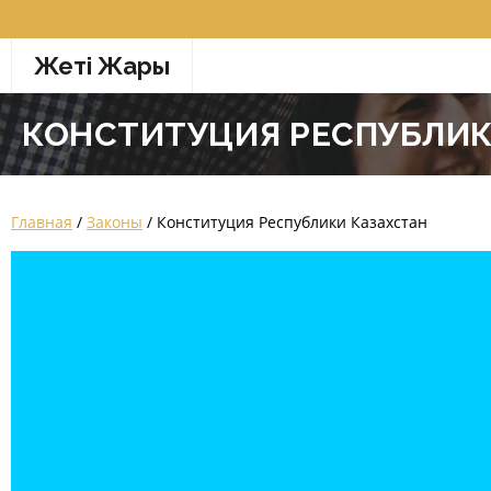
Перейти
к
Жетi Жарғы
содержимому
КОНСТИТУЦИЯ РЕСПУБЛИК
Главная
/
Законы
/ Конституция Республики Казахстан