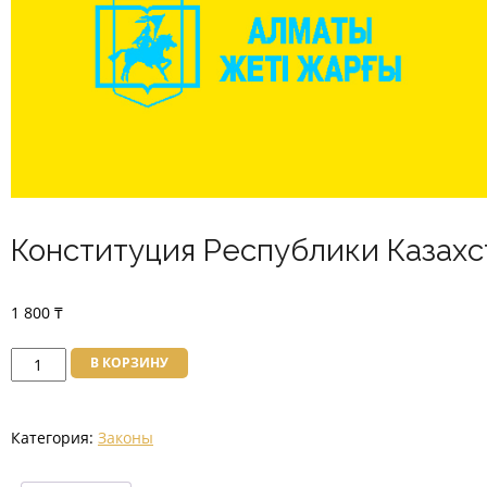
Конституция Республики Казахс
1 800
₸
Количество
В КОРЗИНУ
товара
Конституция
Категория:
Законы
Республики
Казахстан