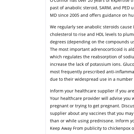
O’Connor has over 20 years of expertise 
past of anabolic steroid, SARM, and PED u
MD since 2005 and offers guidance on hu
We regularly see anabolic steroids cause L
cholesterol to rise and HDL levels to plumm
degrees (depending on the compounds us
The most important adrenocorticoid is al
which regulates the reabsorption of sodiu
increase the lack of potassium ions. Gluco
most frequently prescribed anti-inflamm
due to their widespread use in a number o
Inform your healthcare supplier if you are
Your healthcare provider will advise you
pregnant or trying to get pregnant. Discu
supplier about any vaccines that you may 
than or while using prednisone. Inform yo
Keep Away From publicity to chickenpox o