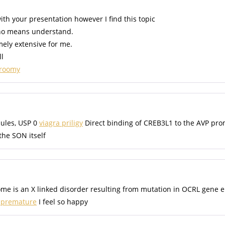
ith your presentation however I find this topic
y no means understand.
mely extensive for me.
ll
 roomy
sules, USP 0
viagra priligy
Direct binding of CREB3L1 to the AVP pr
the SON itself
 is an X linked disorder resulting from mutation in OCRL gene en
r premature
I feel so happy