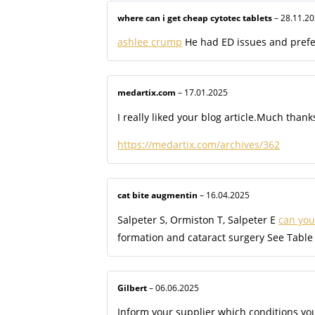
where can i get cheap cytotec tablets
–
28.11.2
ashlee crump
He had ED issues and prefer
medartix.com
–
17.01.2025
I really liked your blog article.Much thank
https://medartix.com/archives/362
cat bite augmentin
–
16.04.2025
Salpeter S, Ormiston T, Salpeter E
can you
formation and cataract surgery See Table
Gilbert
–
06.06.2025
Inform your supplier which conditions yo