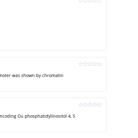
Оце
нка
2
из
5
Оценка
4
omoter was shown by chromatin
из 5
Оце
coding О± phosphatidylinositol 4, 5
нка
2
из
5