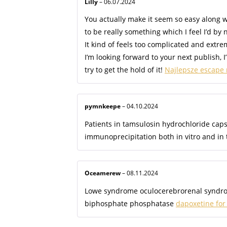
Lilly
–
06.07.2024
You actually make it seem so easy along w
to be really something which I feel I’d b
It kind of feels too complicated and extre
I’m looking forward to your next publish, I’
try to get the hold of it!
Najlepsze escape
pymnkeepe
–
04.10.2024
Patients in tamsulosin hydrochloride cap
immunoprecipitation both in vitro and in 
Oceamerew
–
08.11.2024
Lowe syndrome oculocerebrorenal syndrome
biphosphate phosphatase
dapoxetine fo