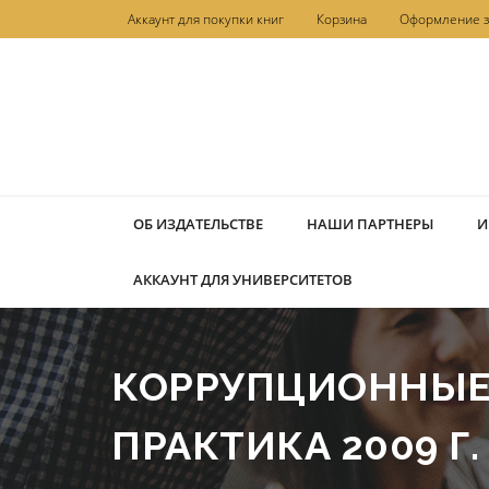
Перейти
Аккаунт для покупки книг
Корзина
Оформление з
к
содержимому
ОБ ИЗДАТЕЛЬСТВЕ
НАШИ ПАРТНЕРЫ
И
АККАУНТ ДЛЯ УНИВЕРСИТЕТОВ
КОРРУПЦИОННЫЕ 
ПРАКТИКА 2009 Г