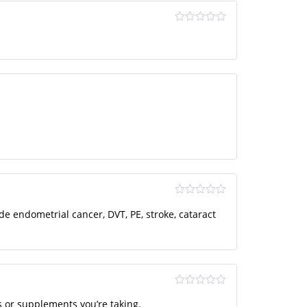
Оценка
3
из 5
Оце
de endometrial cancer, DVT, PE, stroke, cataract
нка
2
из
5
Оценка
4
 or supplements you’re taking.
из 5