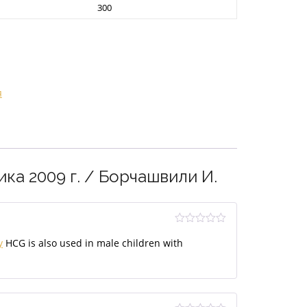
300
я
ка 2009 г. / Борчашвили И.
Оценка
y
HCG is also used in male children with
3
из 5