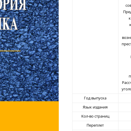
со
Пре
к
возн
прес
п
Расс
угол
Год выпуска
Язык издания
Кол-во страниц
Переплет