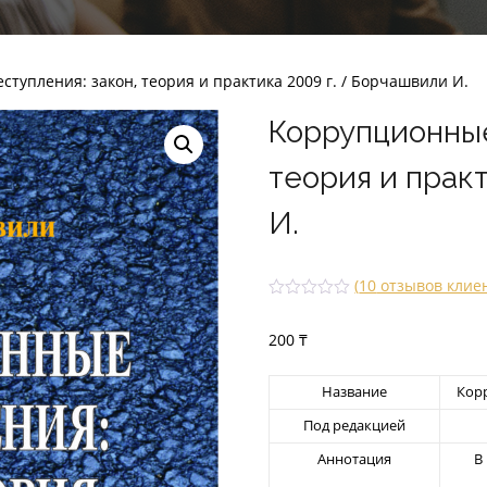
тупления: закон, теория и практика 2009 г. / Борчашвили И.
Коррупционные
теория и практ
И.
(
10
отзывов клие
Рейти
9
нг
200
₸
2.78
из 5
на
основе
Название
Корр
опроса
пользо
Под редакцией
вателе
й
Аннотация
В