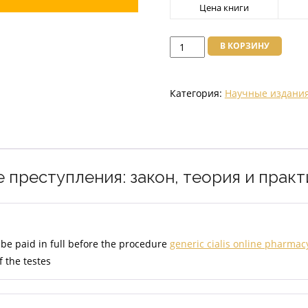
Цена книги
Количество
В КОРЗИНУ
товара
Коррупционные
Категория:
Научные издани
преступления:
закон,
теория
и
практика
преступления: закон, теория и практи
2009
г.
/
Борчашвили
 be paid in full before the procedure
generic cialis online pharmac
И.
f the testes