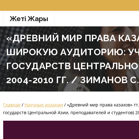
Перейти
к
Жетi Жарғы
содержимому
«ДРЕВНИЙ МИР ПРАВА КАЗА
ШИРОКУЮ АУДИТОРИЮ: УЧ
ГОСУДАРСТВ ЦЕНТРАЛЬНОЙ
2004-2010 ГГ. / ЗИМАНОВ 
Главная
/
Научные издания
/ «Древний мир права казахов» тт
государств Центральной Азии, преподавателей и студентов) 20