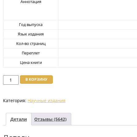
Аннотация
овате
лей
Год выпуска
Язык издания
Кол-во страниц
Переплет
Цена книги
Количество
В КОРЗИНУ
товара
"Древний
Категория:
Научные издания
мир
права
казахов"
Детали
Отзывы (5642)
тт.4-
10.