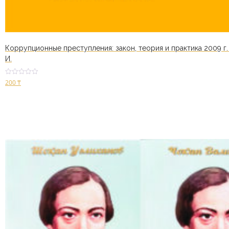
Коррупционные преступления: закон, теория и практика 2009 г
И.
Оценк
200
₸
а
2.78
из 5
В корзину