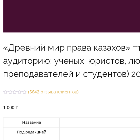
«Древний мир права казахов» тт
аудиторию: ученых, юристов, л
преподавателей и студентов) 200
(
5642
отзыва клиентов)
Рейти
5642
нг
1 000
₸
2.52
из 5
на
основ
Название
е
опрос
Под редакцией
а
польз