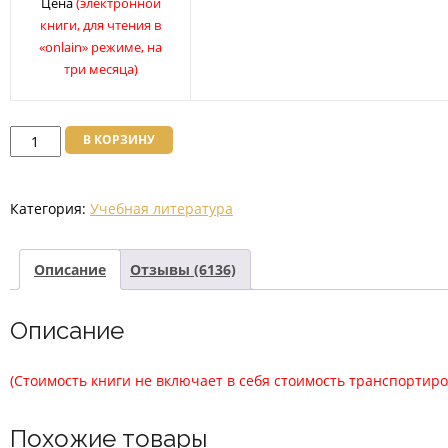
Цена
(электронной
книги, для чтения в
«onlain» режиме, на
три месяца)
Количество
В КОРЗИНУ
товара
Субъекты
Категория:
Учебная литература
гражданских
правоотношений.
Практикум
Описание
Отзывы (6136)
2019
г.
Описание
Нет
в
(Стоимость книги не включает в себя стоимость транспортиро
наличии
Похожие товары