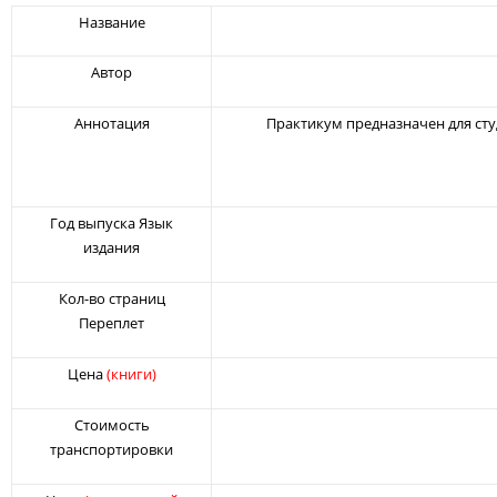
основ
Название
е
опрос
а
Автор
польз
овате
лей
Аннотация
Практикум предназначен для сту
Год выпуска Язык
издания
Кол-во страниц
Переплет
Цена
(книги)
Стоимость
транспортировки