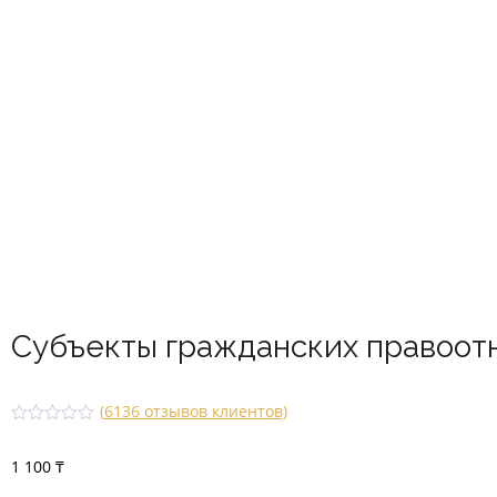
Субъекты гражданских правоотн
(
6136
отзывов клиентов)
Рейти
6136
нг
1 100
₸
2.49
из 5
на