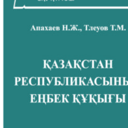
2023
г.
Климкин
С.И.