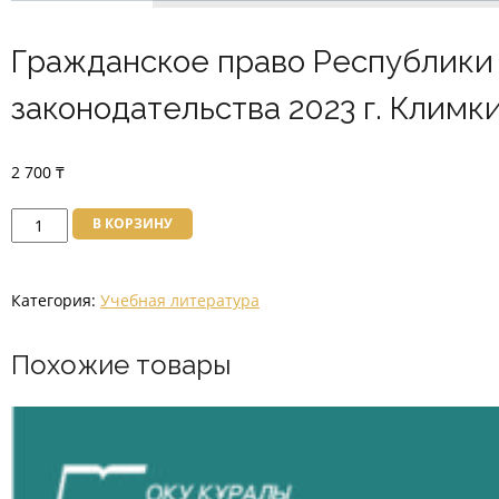
Гражданское право Республики 
законодательства 2023 г. Климки
2 700
₸
Количество
В КОРЗИНУ
товара
Гражданское
Категория:
Учебная литература
право
Республики
Похожие товары
Казахстан:
Толкование
и
применение
законодательства