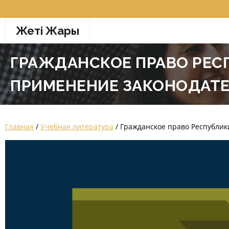
Перейти
к
Жетi Жарғы
содержимому
ГРАЖДАНСКОЕ ПРАВО РЕС
ПРИМЕНЕНИЕ ЗАКОНОДАТЕЛЬ
Главная
/
Учебная литература
/ Гражданское право Республики