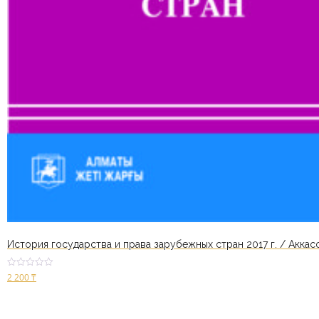
История государства и права зарубежных стран 2017 г. / Аккасо
Оценк
2 200
₸
а
2.61
из 5
В корзину