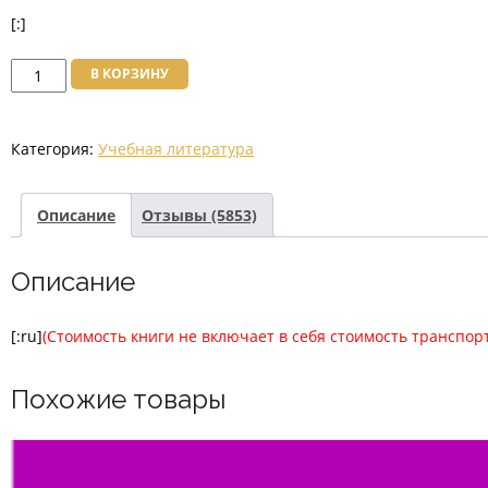
[:]
Количество
В КОРЗИНУ
товара
Основы
Категория:
Учебная литература
Права
2019
г.
Описание
Отзывы (5853)
Описание
[:ru]
(Стоимость книги не включает в себя стоимость транспор
Похожие товары