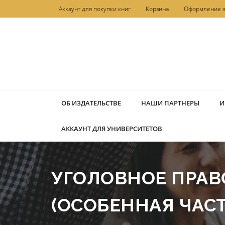
Перейти
Аккаунт для покупки книг
Корзина
Оформление з
к
содержимому
ОБ ИЗДАТЕЛЬСТВЕ
НАШИ ПАРТНЕРЫ
И
АККАУНТ ДЛЯ УНИВЕРСИТЕТОВ
УГОЛОВНОЕ ПРАВО
(ОСОБЕННАЯ ЧАСТЬ)