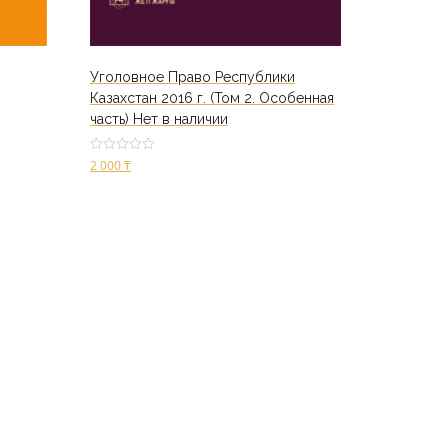
Уголовное Право Республики
Казахстан 2016 г. (Том 2. Особенная
часть) Нет в наличии
Оценк
2 000
₸
а
2.67
из 5
В корзину